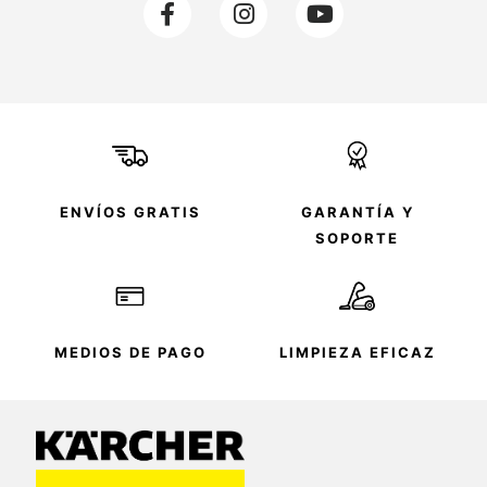
a
n
o
c
s
u
e
t
t
b
a
u
o
g
b
o
r
e
k
a
-
m
f
ENVÍOS GRATIS
GARANTÍA Y
SOPORTE
MEDIOS DE PAGO
LIMPIEZA EFICAZ