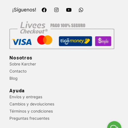
F
I
Y
W
¡Síguenos!
a
n
o
h
c
s
u
a
e
t
t
t
b
a
u
s
o
g
b
a
o
r
e
p
k
a
p
m
Nosotros
Sobre Karcher
Contacto
Blog
Ayuda
Envíos y entregas
Cambios y devoluciones
Términos y condiciones
Preguntas frecuentes