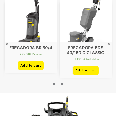
r
FREGADORA BR 30/4
FREGADORA BDS
43/150 C CLASSIC
Bs.
27.816
IVA incluido
Bs.
16.104
IVA incluido
Add to cart
Add to cart