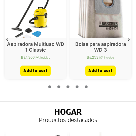
Aspiradora Multiuso WD
Bolsa para aspiradora
1 Classic
WD 3
Bs.
1.366
Bs.
253
IVA incluido
IVA incluido
Add to cart
Add to cart
HOGAR
Productos destacados