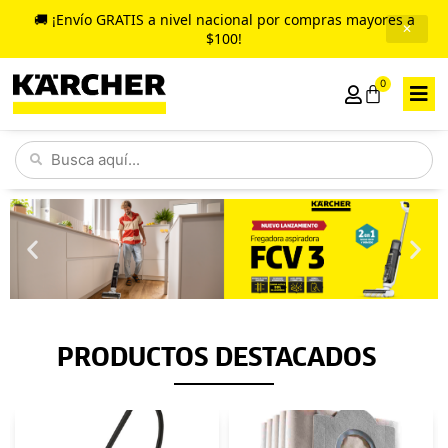
Ir
🚚 ¡Envío GRATIS a nivel nacional por compras mayores a
✕
al
$100!
contenido
0
Cart
Search
...
PRODUCTOS DESTACADOS