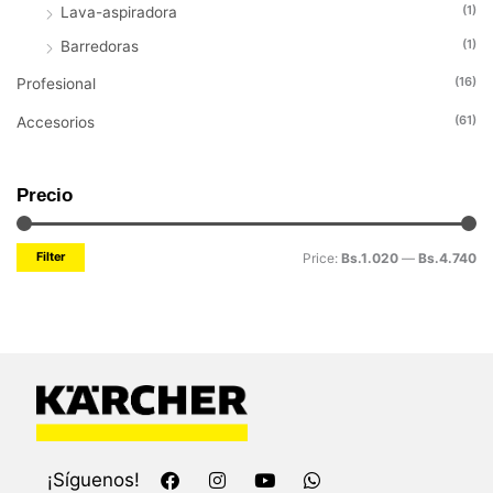
(1)
Lava-aspiradora
(1)
Barredoras
(16)
Profesional
(61)
Accesorios
Precio
Filter
Price:
Bs.1.020
—
Bs.4.740
F
I
Y
W
¡Síguenos!
a
n
o
h