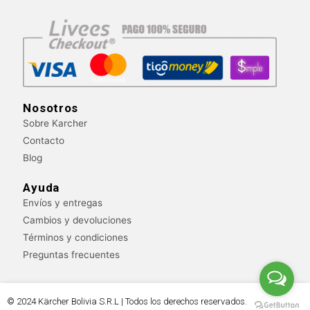
c
s
u
a
e
t
t
t
b
a
u
s
o
g
b
a
o
r
e
p
k
a
p
m
Nosotros
Sobre Karcher
Contacto
Blog
Ayuda
Envíos y entregas
Cambios y devoluciones
Términos y condiciones
Preguntas frecuentes
© 2024 Kärcher Bolivia S.R.L | Todos los derechos reservados.