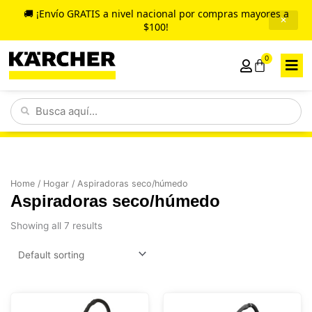
Ir
🚚 ¡Envío GRATIS a nivel nacional por compras mayores a
✕
al
$100!
contenido
0
Cart
Search
...
Home
/
Hogar
/ Aspiradoras seco/húmedo
Aspiradoras seco/húmedo
Showing all 7 results