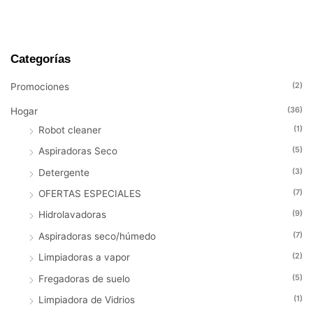
Categorías
M
M
i
a
(2)
Promociones
n
x
(36)
Hogar
p
p
(1)
Robot cleaner
r
r
(5)
Aspiradoras Seco
i
i
(3)
Detergente
c
c
(7)
OFERTAS ESPECIALES
e
e
(9)
Hidrolavadoras
(7)
Aspiradoras seco/húmedo
(2)
Limpiadoras a vapor
(5)
Fregadoras de suelo
(1)
Limpiadora de Vidrios