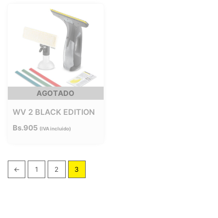
AGOTADO
WV 2 BLACK EDITION
Bs.
905
IVA incluido
←
1
2
3