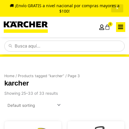
Ir
🚚 ¡Envío GRATIS a nivel nacional por compras mayores a
✕
al
$100!
contenido
0
Cart
Search
...
Home
/
Products tagged “karcher”
/ Page 3
karcher
Showing 25–33 of 33 results