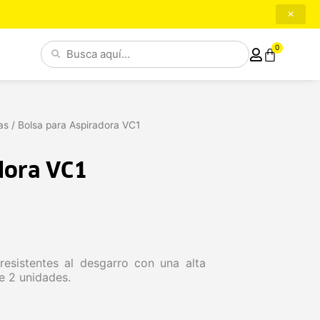
✕
Search
0
Cart
...
as
/ Bolsa para Aspiradora VC1
dora VC1
esistentes al desgarro con una alta
e 2 unidades.