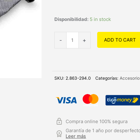
Bolsa
Disponibilidad:
5 in stock
para
Aspiradora
-
+
ADD TO CART
VC1
quantity
SKU:
2.863-294.0
Categorías:
Accesorio
Compra online 100% segura
Garantía de 1 año por desperfecto
Leer más