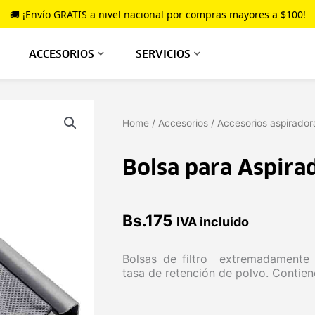
🚚 ¡Envío GRATIS a nivel nacional por compras mayores a $100!
ACCESORIOS
SERVICIOS
Home
/
Accesorios
/
Accesorios aspirador
Bolsa para Aspira
Bs.
175
IVA incluido
Bolsas de filtro extremadamente r
tasa de retención de polvo. Contien