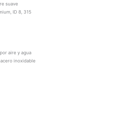
rre suave
mium, ID 8, 315
por aire y agua
 acero inoxidable