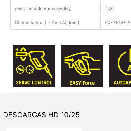
peso incluido embalaje (kg)
76,6
Dimensiones (L x An x Al) (mm)
607x518x1
DESCARGAS HD 10/25