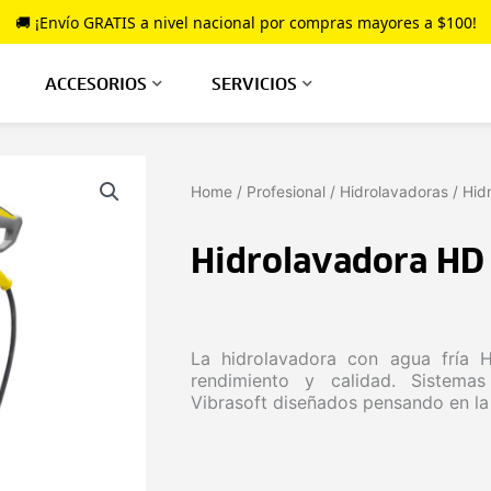
🚚 ¡Envío GRATIS a nivel nacional por compras mayores a $100!
ACCESORIOS
SERVICIOS
Home
/
Profesional
/
Hidrolavadoras
/ Hid
Hidrolavadora HD
La hidrolavadora con agua fría 
rendimiento y calidad. Sistemas
Vibrasoft diseñados pensando en la