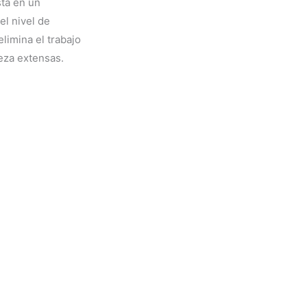
sta en un
l nivel de
elimina el trabajo
ieza extensas.