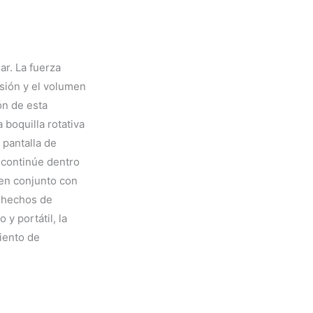
ar. La
fuerza
esión y el volumen
ón de esta
 boquilla rotativa
 pantalla de
 continúe dentro
 en conjunto con
s hechos de
y portátil, la
iento de