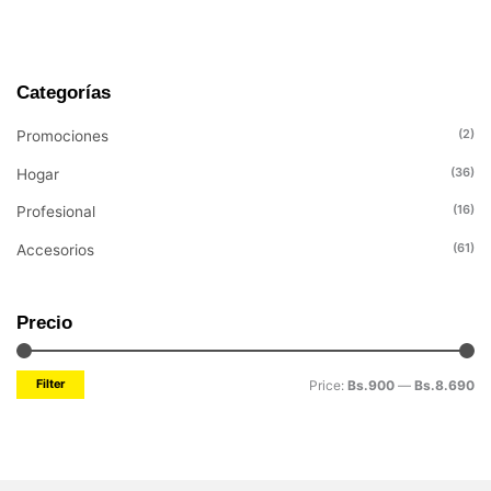
Categorías
M
M
i
a
(2)
Promociones
n
x
(36)
Hogar
p
p
(16)
Profesional
r
r
i
i
(61)
Accesorios
c
c
e
e
Precio
Filter
Price:
Bs.900
—
Bs.8.690