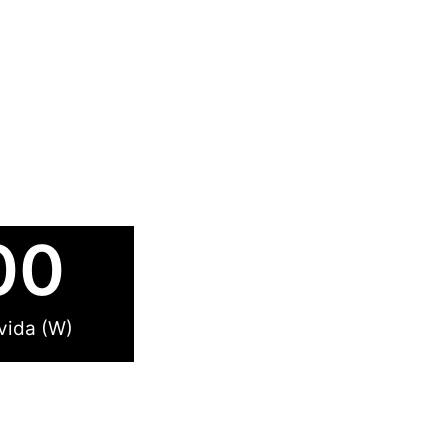
00
vida (W)