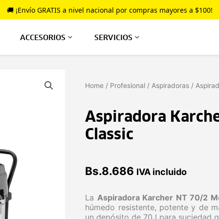
🚚 ¡Envío GRATIS a nivel nacional por compras mayores a $100!
ACCESORIOS
SERVICIOS
Home
/
Profesional
/
Aspiradoras
/ Aspira
Aspiradora Karch
Classic
Bs.
8.686
IVA incluido
La
Aspiradora Karcher NT 70/2 M
húmedo resistente, potente y de m
un depósito de 70 l para suciedad g