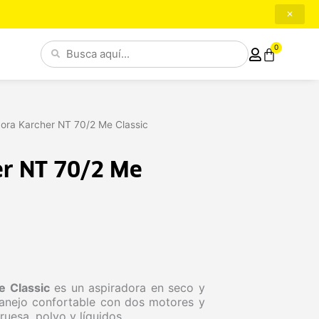
✕
Search
0
Cart
...
dora Karcher NT 70/2 Me Classic
er NT 70/2 Me
e Classic
es un aspiradora en seco y
anejo confortable con dos motores y
ruesa, polvo y líquidos.