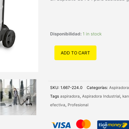
Aspiradora
Disponibilidad:
1 in stock
Karcher
NT
ADD TO CART
70/2
Me
Classic
quantity
SKU:
1.667-224.0
Categorías:
Aspirador
Tags
aspiradora
,
Aspiradora Industrial
,
kar
efectiva
,
Profesional